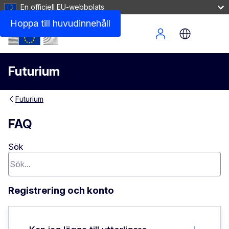
En officiell EU-webbplats
Hoppa till huvudinnehåll
Site Menu
Futurium
Futurium
FAQ
Sök
Registrering och konto