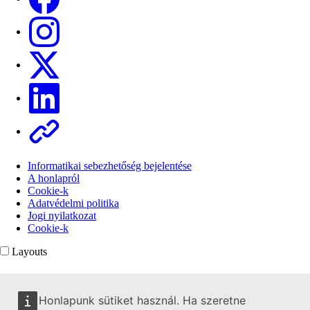
Instagram
X
Linkedin
Other
Informatikai sebezhetőség bejelentése
A honlapról
Cookie-k
Adatvédelmi politika
Jogi nyilatkozat
Cookie-k
Layouts
Honlapunk sütiket használ. Ha szeretne