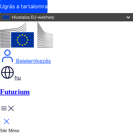
Ugrás a tartalomra
Hivatalos EU-webhely
Bejelentkezés
hu
Futurium
Site Menu
Bezárás
Site Menu