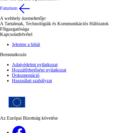
Futurium
A webhely üzemeltetője:
A Tartalmak, Technológiák és Kommunikációs Hálózatok
Főigazgatósága
Kapcsolatfelvétel
Jelentse a hibát
Bemutatkozás
Adatvédelmi nyilatkozat
Hozzáférhetőségi nyilatkozat
Dokumentáció
Használati szabályzat
Az Európai Bizottság követése
Facebook