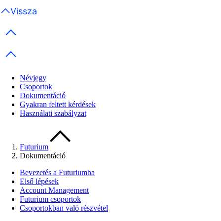
Vissza
Previous items
Next items
Névjegy
Csoportok
Dokumentáció
Gyakran feltett kérdések
Használati szabályzat
Futurium
Dokumentáció
Bevezetés a Futuriumba
Első lépések
Account Management
Futurium csoportok
Csoportokban való részvétel