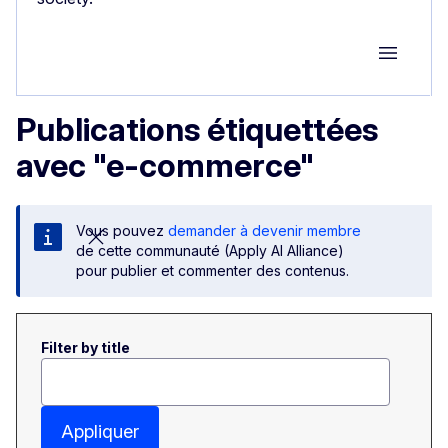
Group M
Publications étiquettées
avec "e-commerce"
Vous pouvez
demander à devenir membre
de cette communauté (Apply AI Alliance)
pour publier et commenter des contenus.
Filter by title
Appliquer