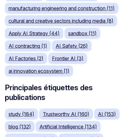
manufacturing engineering and construction (11)
cultural and creative sectors including media (8)
Apply AI Strategy (44)
sandbox (11)
AI contracting (1)
AI Safety (26)
AI Factories (2)
Frontier AI (3)
ai innovation ecosystem (1)
Principales étiquettes des
publications
study (184)
Trustworthy AI (160)
AI (153)
blog (132)
Artificial Intelligence (134)