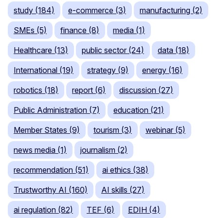
study (184)
e-commerce (3)
manufacturing (2)
SMEs (5)
finance (8)
media (1)
Healthcare (13)
public sector (24)
data (18)
International (19)
strategy (9)
energy (16)
robotics (18)
report (6)
discussion (27)
Public Administration (7)
education (21)
Member States (9)
tourism (3)
webinar (5)
news media (1)
journalism (2)
recommendation (51)
ai ethics (38)
Trustworthy AI (160)
AI skills (27)
ai regulation (82)
TEF (6)
EDIH (4)