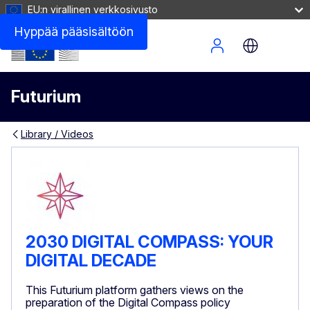
EU:n virallinen verkkosivusto
Hyppää pääsisältöön
Site Menu
Futurium
Library / Videos
2030 DIGITAL COMPASS: YOUR
DIGITAL DECADE
This Futurium platform gathers views on the
preparation of the Digital Compass policy