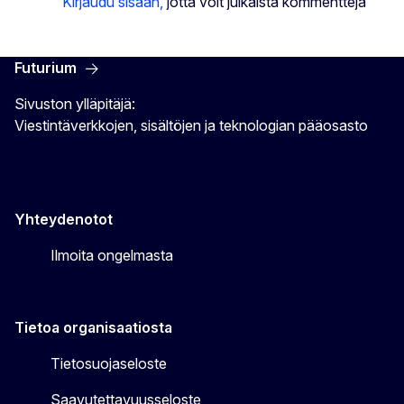
Kirjaudu sisään,
jotta voit julkaista kommentteja
Futurium
Sivuston ylläpitäjä:
Viestintäverkkojen, sisältöjen ja teknologian pääosasto
Yhteydenotot
Ilmoita ongelmasta
Tietoa organisaatiosta
Tietosuojaseloste
Saavutettavuusseloste