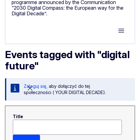
programme announced by the Communication
“2030 Digital Compass: the European way for the
Digital Decade”.
Group M
Events tagged with "digital
future"
Zaloguj się,
aby dołączyć do tej
społeczności ( YOUR DIGITAL DECADE).
Title