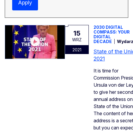
Apply
2030 DIGITAL
15
COMPASS: YOUR
DIGITAL
WRZ
DECADE
Wydarz
2021
State of the Un
2021
It is time for
Commission Presi
Ursula von der Le
to give her secon
annual address on
State of the Union
The content of he
address is a secret
but you can expec