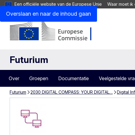
Een officiële website van de Europese Unie
Waar moet ik 
Overslaan en naar de inhoud gaan
Futurium
Over
Groepen
Documentatie
Veelgestelde vr
Futurium
2030 DIGITAL COMPASS: YOUR DIGITAL…
Digital In