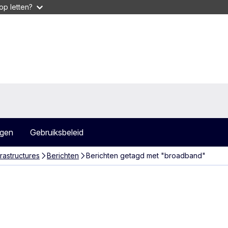
op letten?
agen
Gebruiksbeleid
frastructures
Berichten
Berichten getagd met "broadband"