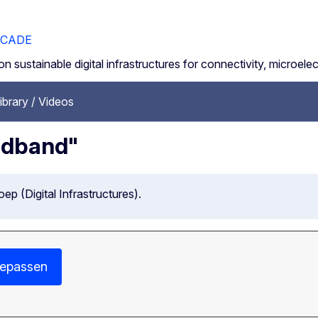
ECADE
t on sustainable digital infrastructures for connectivity, microel
ibrary / Videos
adband"
p (Digital Infrastructures).
epassen