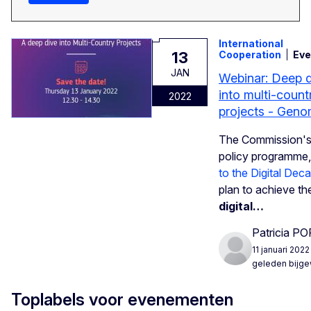
International
13
Cooperation
Ev
JAN
Webinar: Deep 
into multi-count
2022
projects - Geno
The Commission's
policy programme
to the Digital Dec
plan to achieve th
digital…
Patricia P
11 januari 2022
geleden bijge
Toplabels voor evenementen