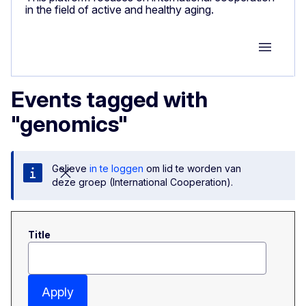
in the field of active and healthy aging.
Group M
Events tagged with
"genomics"
Gelieve
in te loggen
om lid te worden van
deze groep (International Cooperation).
Title
Apply