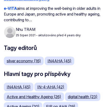
e-VITA
aims at improving the well-being in older adults in
Europe and Japan, promoting active and healthy ageing,
contributing to…
Nhu TRAM
25 Srpen 2021
- aktulizováno před 4 years dny
Tagy editorů
silver economy (16)
IN4AHA (45)
Hlavní tagy pro příspěvky
IN4AHA (45)
IN-4-AHA (42)
Active and Healthy Ageing (26)
digital health (23)
Active Ageing (20)
EIP on AHA (19)