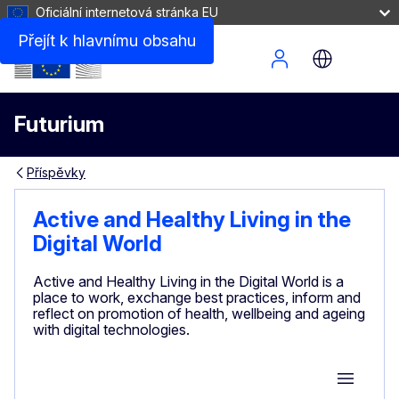
Oficiální internetová stránka EU
Přejít k hlavnímu obsahu
Site Menu
Futurium
Příspěvky
Active and Healthy Living in the
Digital World
Active and Healthy Living in the Digital World is a
place to work, exchange best practices, inform and
reflect on promotion of health, wellbeing and ageing
with digital technologies.
Group M