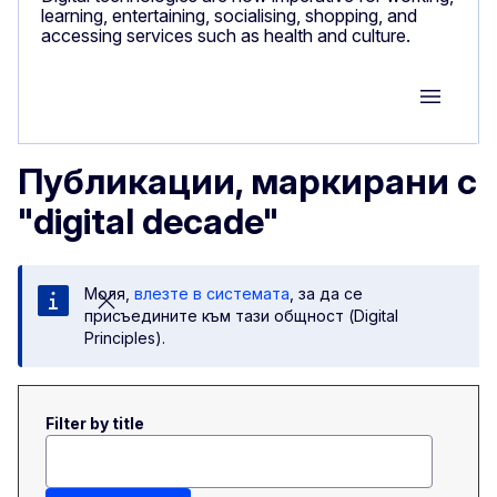
learning, entertaining, socialising, shopping, and
accessing services such as health and culture.
Group M
Публикации, маркирани с
"digital decade"
Моля,
влезте в системата
, за да се
присъедините към тази общност (Digital
Principles).
Filter by title