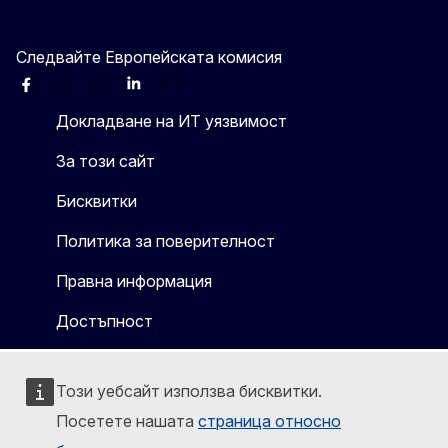
Следвайте Европейската комисия
Facebook
Instagram
X
Linkedin
Other
Докладване на ИТ уязвимост
За този сайт
Бисквитки
Политика за поверителност
Правна информация
Достъпност
Този уебсайт използва бисквитки.
Посетете нашата
страница относно