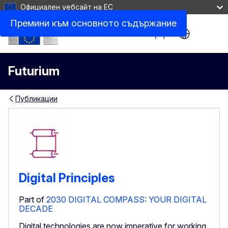
Официален уебсайт на ЕС
Премини към основното съдържание
Site Menu
Futurium
Публикации
Digital Principles
Part of
2030 DIGITAL COMPASS: YOUR DIGITAL
DECADE
Digital technologies are now imperative for working,