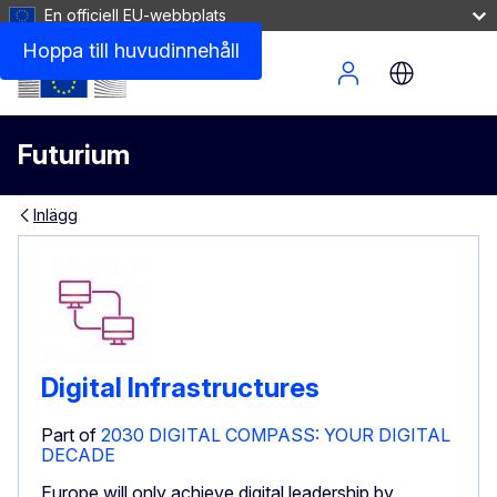
En officiell EU-webbplats
Hoppa till huvudinnehåll
Site Menu
Futurium
Inlägg
Digital Infrastructures
Part of
2030 DIGITAL COMPASS: YOUR DIGITAL
DECADE
Europe will only achieve digital leadership by