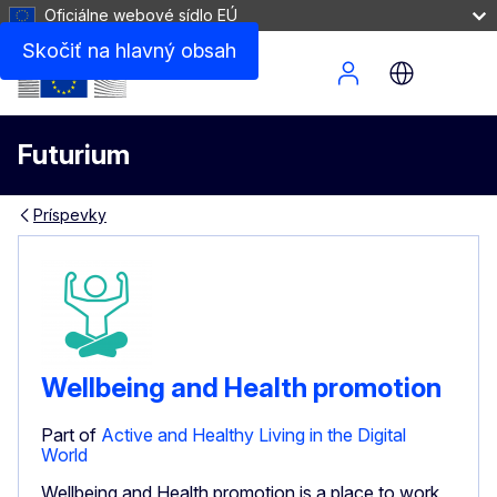
Oficiálne webové sídlo EÚ
Skočiť na hlavný obsah
Site Menu
Futurium
Príspevky
Wellbeing and Health promotion
Part of
Active and Healthy Living in the Digital
World
Wellbeing and Health promotion is a place to work,