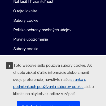
Nahlásiť IT zraniteľnosť
O tejto lokalite
Súbory cookie
Politika ochrany osobných údajov
Právne upozornenie
Súbory cookie
Toto webové sídlo používa súbory cookie. Ak
chcete získať ďalšie informácie alebo zmeniť
svoje preferencie, navštívte našu
stránku o
podmienkach používania súborov cookie
alebo
kliknite na akýkoľvek odkaz v zápätí.