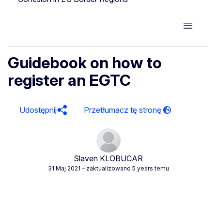
Group M
Guidebook on how to
register an EGTC
Udostępnij
Slaven KLOBUCAR
31 Maj 2021
– zaktualizowano 5 years temu