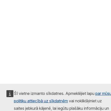
Šī vietne izmanto sīkdatnes. Apmeklējiet lapu
par mūs
politiku attiecībā uz sīkdatnēm
vai noklikšķiniet uz
saites jebkurā kājenē, lai iegūtu plašāku informāciju un