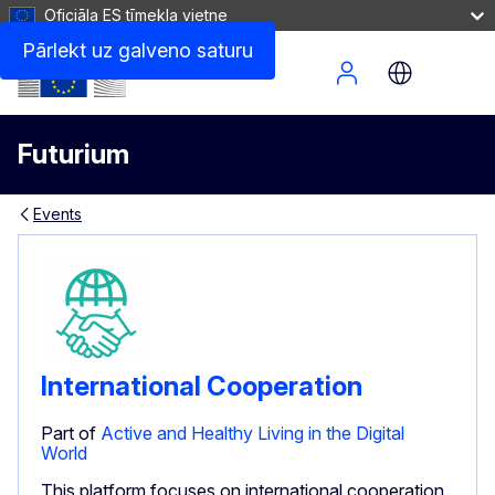
Oficiāla ES tīmekļa vietne
Pārlekt uz galveno saturu
Site Menu
Futurium
Events
International Cooperation
Part of
Active and Healthy Living in the Digital
World
This platform focuses on international cooperation