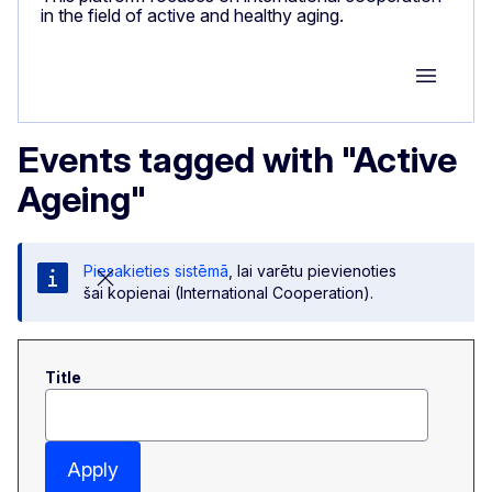
in the field of active and healthy aging.
Group M
Events tagged with "Active
Ageing"
Piesakieties sistēmā
, lai varētu pievienoties
šai kopienai (International Cooperation).
Title
Apply