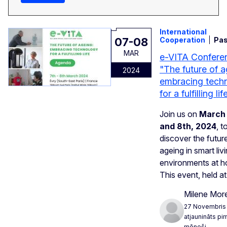
International
07-08
Cooperation
Pa
MAR
e-VITA Confere
"The future of a
2024
embracing tech
for a fulfilling lif
Join us on
March
and 8th, 2024
, t
discover the futur
ageing in smart liv
environments at 
This event, held at
Milene More
27 Novembris
atjaunināts pi
mēneši