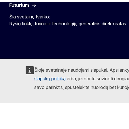
Futurium
Šią svetainę tvarko:
Ryšių tinklų, turinio ir technologijų generalinis direktoratas
Šioje svetainėje naudojami slapukai. Apsilank
slapukų politiką
arba, jei norite sužinoti daugia
savo parinktis, spustelėkite nuorodą bet kurioj
Sekite Europos Komisiją
Facebook
Instagram
X
Linkedin
Other