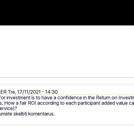
LER
Tre, 17/11/2021 - 14:30
for investment is to have a confidence in the Return on Invest
s. How a fair ROI according to each participant added value can
ervice)?
tumėte skelbti komentarus.