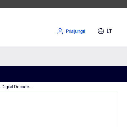
LT
Prisijungti
e Digital Decade…