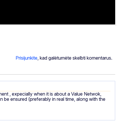
Prisijunkite
, kad galėtumėte skelbti komentarus.
ment , expecially when it is about a Value Netwok,
 be ensured (preferably in real time, along with the