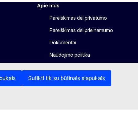
Apie mus
Pareiškimas dėl privatumo
Pareiškimas dėl prieinamumo
Dokumentai
Naudojimo politika
apukais
Sutikti tik su būtinais slapukais