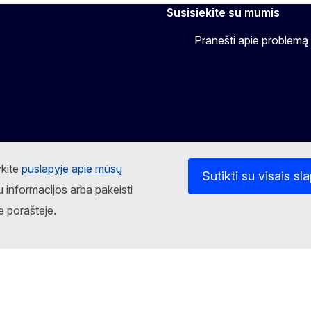
Susisiekite su mumis
Pranešti apie problemą
ykite
puslapyje apie mūsų
Sutikti su visais sl
u informacijos arba pakeisti
e poraštėje.