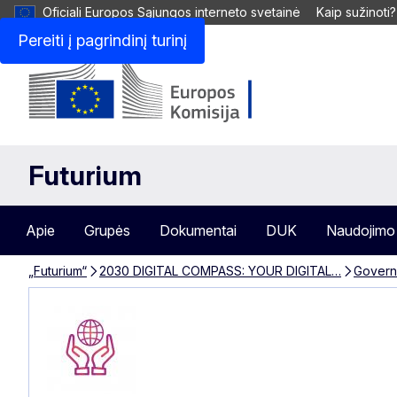
Oficiali Europos Sąjungos interneto svetainė
Kaip sužinoti?
Pereiti į pagrindinį turinį
Futurium
Apie
Grupės
Dokumentai
DUK
Naudojimo 
„Futurium“
2030 DIGITAL COMPASS: YOUR DIGITAL…
Governi