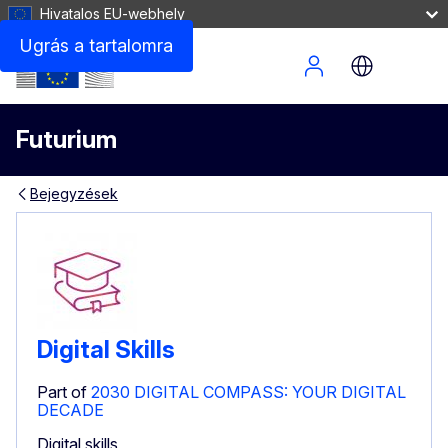
Hivatalos EU-webhely
Ugrás a tartalomra
Site Menu
Futurium
Bejegyzések
Digital Skills
Part of
2030 DIGITAL COMPASS: YOUR DIGITAL
DECADE
Digital skills