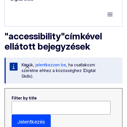
Group M
"accessibility"címkével
ellátott bejegyzések
Kérjük,
jelentkezzen be
, ha csatlakozni
szeretne ehhez a közösséghez (Digital
Skills).
Filter by title
Jelentkezés