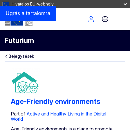
Hivatalos EU-webhely
Ugrás a tartalomra
Site Menu
Futurium
Bejegyzések
Age-Friendly environments
Part of
Active and Healthy Living in the Digital
World
Age-Friendly environments is a place to promote