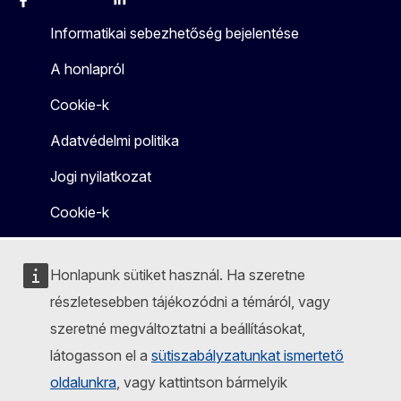
Facebook
Instagram
X
Linkedin
Other
Informatikai sebezhetőség bejelentése
A honlapról
Cookie-k
Adatvédelmi politika
Jogi nyilatkozat
Cookie-k
Honlapunk sütiket használ. Ha szeretne
részletesebben tájékozódni a témáról, vagy
szeretné megváltoztatni a beállításokat,
látogasson el a
sütiszabályzatunkat ismertető
oldalunkra
, vagy kattintson bármelyik