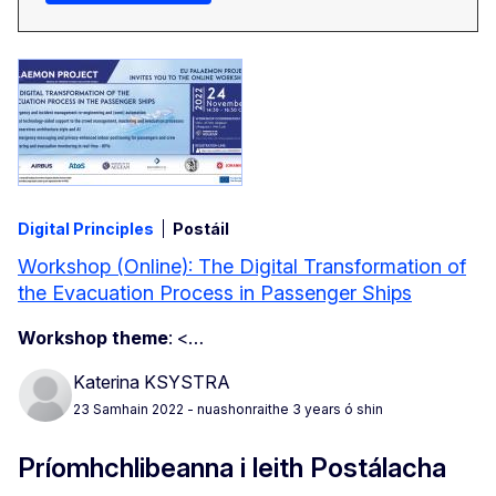
Digital Principles
Postáil
Workshop (Online): The Digital Transformation of
the Evacuation Process in Passenger Ships
Workshop theme
:
<…
Katerina KSYSTRA
23 Samhain 2022
- nuashonraithe 3 years ó shin
Príomhchlibeanna i leith Postálacha