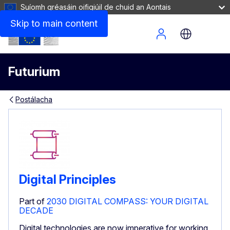
Suíomh gréasáin oifigiúil de chuid an Aontais
Skip to main content
Site Menu
Futurium
Postálacha
Digital Principles
Part of
2030 DIGITAL COMPASS: YOUR DIGITAL
DECADE
Digital technologies are now imperative for working,