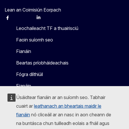
Lean an Coimisiún Eorpach
Facebook
Instagram
X
Linkedin
Other
Leochaileacht TF a thuairisciú
Faoin suíomh seo
Fianáin
Beartas príobháideachais
Fógra dlíthiúil
Fianáin
Úsáidtear fianáin ar an suíomh seo. Tabhair
cuairt ar
leathanach an bheartais maidir le
fianáin
nó cliceáil ar an nasc in aon cheann de
na buntásca chun tuilleadh eolais a fháil agus