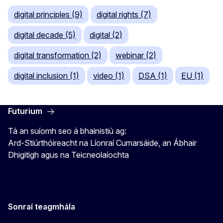
digital principles (9)
digital rights (7)
digital decade (5)
digital (2)
digital transformation (2)
webinar (2)
digital inclusion (1)
video (1)
DSA (1)
EU (1)
Futurium
Tá an suíomh seo á bhainistiú ag:
Ard-Stiúrthóireacht na Líonraí Cumarsáide, an Ábhair
Dhigitigh agus na Teicneolaíochta
Sonraí teagmhála