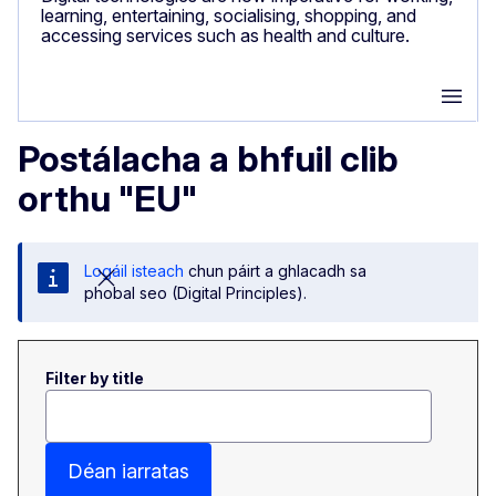
learning, entertaining, socialising, shopping, and
accessing services such as health and culture.
Group
Postálacha a bhfuil clib
orthu "EU"
Logáil isteach
chun páirt a ghlacadh sa
phobal seo (Digital Principles).
Filter by title
Déan iarratas