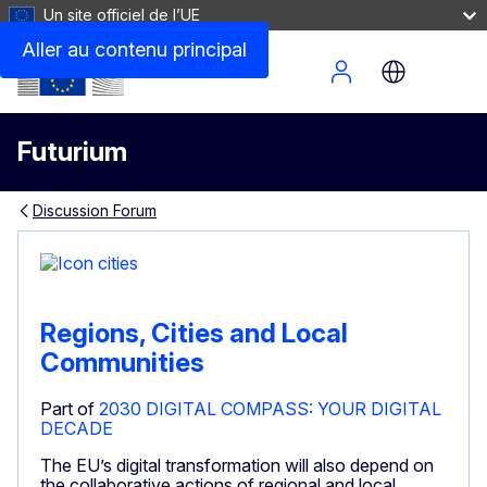
Un site officiel de l’UE
Aller au contenu principal
Site Menu
Futurium
Discussion Forum
Regions, Cities and Local
Communities
Part of
2030 DIGITAL COMPASS: YOUR DIGITAL
DECADE
The EU’s digital transformation will also depend on
the collaborative actions of regional and local