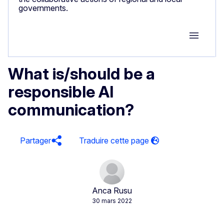
governments.
Group M
What is/should be a
responsible AI
communication?
Partager
Anca Rusu
30 mars 2022