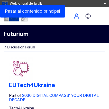
Web oficial de la UE
Pasar al contenido principal
Site Menu
Futurium
Discussion Forum
EUTech4Ukraine
Part of
2030 DIGITAL COMPASS: YOUR DIGITAL
DECADE
Tech4Ukraine