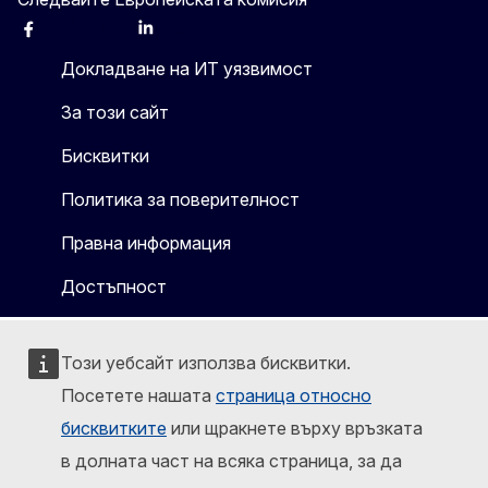
Facebook
Instagram
X
Linkedin
Other
Докладване на ИТ уязвимост
За този сайт
Бисквитки
Политика за поверителност
Правна информация
Достъпност
Този уебсайт използва бисквитки.
Посетете нашата
страница относно
бисквитките
или щракнете върху връзката
в долната част на всяка страница, за да