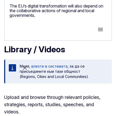
The EU’s digital transformation will also depend on
the collaborative actions of regional and local
governments.
Group M
Library / Videos
Моля,
влезте в системата
, за да се
присъедините към тази общност
(Regions, Cities and Local Communities).
​​​​​​Upload and browse through relevant policies,
strategies, reports, studies, speeches, and
videos.