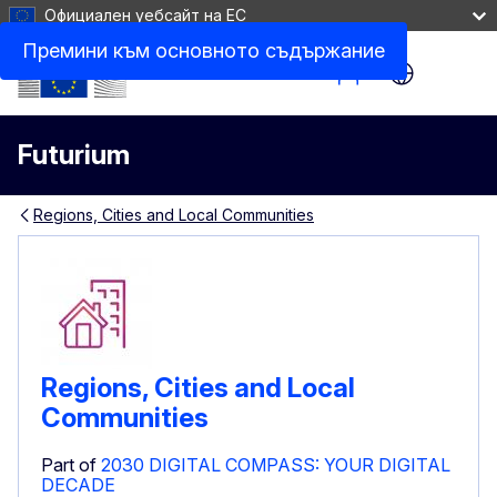
Официален уебсайт на ЕС
Премини към основното съдържание
Site Menu
Futurium
Regions, Cities and Local Communities
Regions, Cities and Local
Communities
Part of
2030 DIGITAL COMPASS: YOUR DIGITAL
DECADE