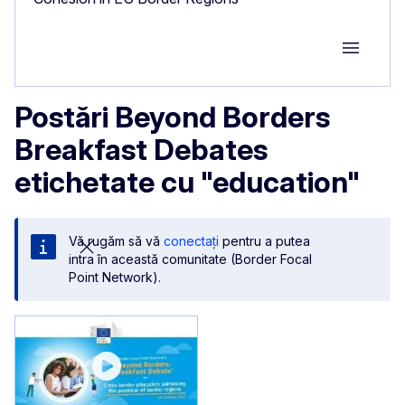
Group M
Postări Beyond Borders
Breakfast Debates
etichetate cu "education"
Vă rugăm să vă
conectați
pentru a putea
intra în această comunitate (Border Focal
Point Network).