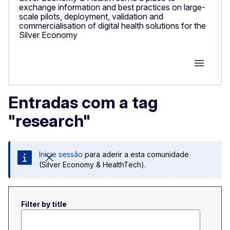
exchange information and best practices on large-
scale pilots, deployment, validation and
commercialisation of digital health solutions for the
Silver Economy
Group M
Entradas com a tag
"research"
Inicie sessão
para aderir a esta comunidade
(Silver Economy & HealthTech).
Filter by title