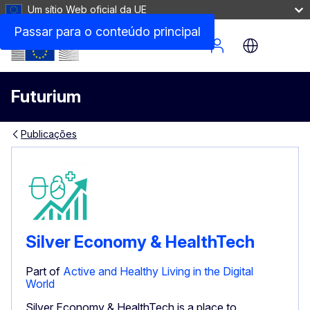
Um sítio Web oficial da UE
Passar para o conteúdo principal
Site Menu
Futurium
Publicações
Silver Economy & HealthTech
Part of
Active and Healthy Living in the Digital
World
Silver Economy & HealthTech is a place to