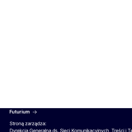
Futurium
Stroną zarządza:
Dyrekcja Generalna ds. Sieci Komunikacyjnych, Treści i T