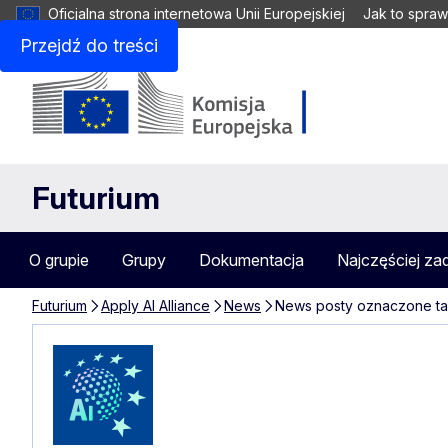
Oficjalna strona internetowa Unii Europejskiej
Jak to spraw
Przejdź do treści
Futurium
O grupie
Grupy
Dokumentacja
Najczęściej za
Futurium
Apply AI Alliance
News
News posty oznaczone ta