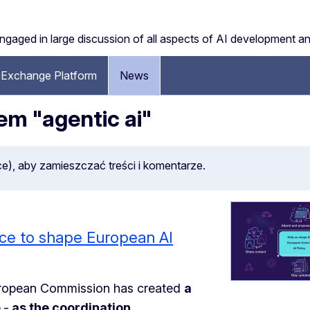
engaged in large discussion of all aspects of AI development a
Exchange Platform
News
m "agentic ai"
ce), aby zamieszczać treści i komentarze.
nce to shape European AI
European Commission has created
a
e
-
as the coordination…