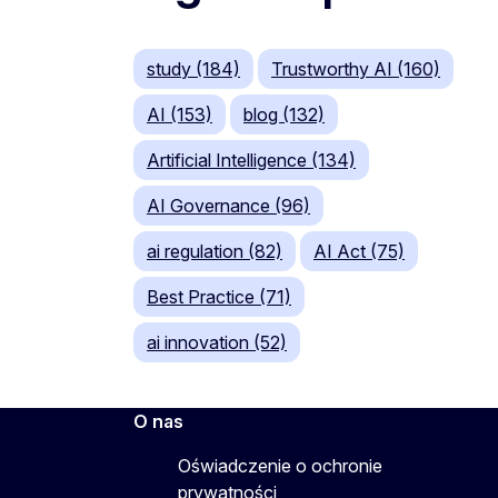
study (184)
Trustworthy AI (160)
AI (153)
blog (132)
Artificial Intelligence (134)
AI Governance (96)
ai regulation (82)
AI Act (75)
Best Practice (71)
ai innovation (52)
O nas
Oświadczenie o ochronie
prywatności