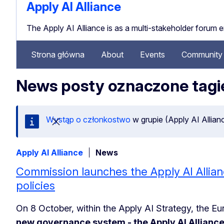
Apply AI Alliance
The Apply AI Alliance is as a multi-stakeholder forum 
Strona główna
About
Events
Community 
News posty oznaczone tagie
Wystąp o członkostwo
w grupie (Apply AI Allian
Zamknij tę wiadomość
Apply AI Alliance
News
Commission launches the Apply AI Allia
policies
On 8 October, within the Apply AI Strategy, the 
new governance system - the Apply AI Allianc