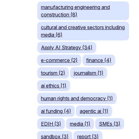
manufacturing engineering and
construction (8)
cultural and creative sectors including
media (6)
Apply AI Strategy (34)
e-commerce (2)
finance (4)
tourism (2)
journalism (1)
ai ethics (1)
human rights and democracy (1)
ai funding (4)
agentic ai (1)
EDIH (3)
media (1)
SMEs (3)
sandbox (3)
report (3)