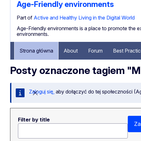
Age-Friendly environments
Part of
Active and Healthy Living in the Digital World
Age-Friendly environments is a place to promote the ex
environments.
Strona główna
About
Forum
Best Practi
Posty oznaczone tagiem "
Zaloguj się,
aby dołączyć do tej społeczności (Ag
Zamknij tę wiadomość
Filter by title
Za