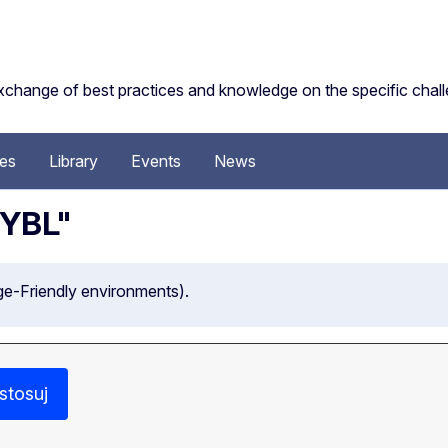
change of best practices and knowledge on the specific challe
ces
Library
Events
News
MYBL"
e-Friendly environments).
stosuj