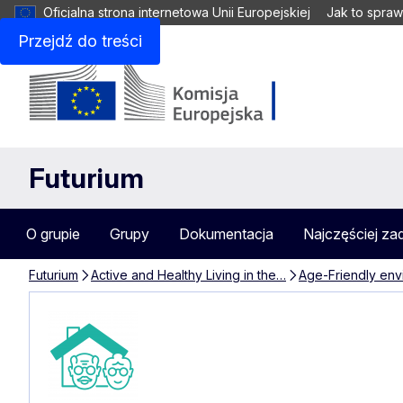
Oficjalna strona internetowa Unii Europejskiej
Jak to spraw
Przejdź do treści
Futurium
O grupie
Grupy
Dokumentacja
Najczęściej za
Futurium
Active and Healthy Living in the…
Age-Friendly env