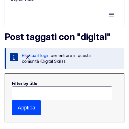
Group M
Post taggati con "digital"
Effettua il login
per entrare in questa
comunità (Digital Skills).
Filter by title
Applica