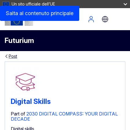
Un sito ufficiale dell’UE
Salta al contenuto principale
Site Menu
Futurium
Post
Digital Skills
Part of
2030 DIGITAL COMPASS: YOUR DIGITAL
DECADE
Digital skills