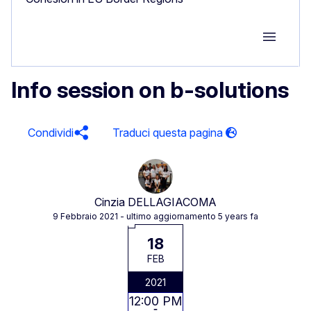
Group M
Info session on b-solutions
Condividi
Cinzia DELLAGIACOMA
9 Febbraio 2021
- ultimo aggiornamento 5 years fa
18
FEB
2021
12:00 PM