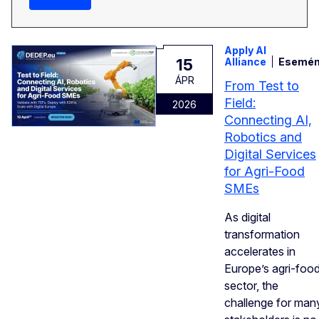
Apply AI
15
Alliance
Esemé
ÁPR
From Test to
Field:
2026
Connecting AI,
Robotics and
Digital Services
for Agri-Food
SMEs
As digital
transformation
accelerates in
Europe’s agri-foo
sector, the
challenge for man