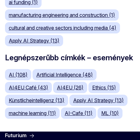
ai funding (1)
manufacturing engineering and construction (1)
cultural and creative sectors including media (4)
Apply AI Strategy (13)
Legnépszerűbb címkék – események
AI (108)
Artificial Intelligence (48)
AI4EU Café (43)
AI4EU (26)
Ethics (15)
Künstlicheintelligenz (13)
Apply AI Strategy (13)
machine learning (11)
AI-Cafe (11)
ML (10)
Futurium