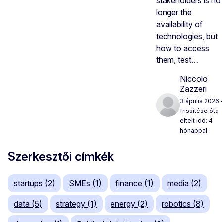
stakeholders is no
longer the
availability of
technologies, but
how to access
them, test…
Niccolo
Zazzeri
3 április 2026
frissítése óta
eltelt idő: 4
hónappal
Szerkesztői címkék
startups (2)
SMEs (1)
finance (1)
media (2)
data (5)
strategy (1)
energy (2)
robotics (8)