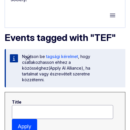
Group M
Events tagged with "TEF"
Nyújtson be
tagsági kérelmet
, hogy
csatlakozhasson ehhez a
közösséghez(Apply AI Alliance), ha
tartalmat vagy észrevételt szeretne
közzétenni.
Title
Apply