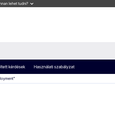
nan lehet tudni?
ltett kérdések
Használati szabályzat
ployment"