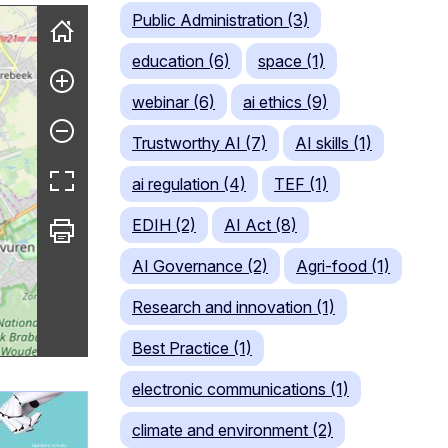
Public Administration (3)
education (6)
space (1)
webinar (6)
ai ethics (9)
Trustworthy AI (7)
AI skills (1)
ai regulation (4)
TEF (1)
EDIH (2)
AI Act (8)
AI Governance (2)
Agri-food (1)
Research and innovation (1)
Best Practice (1)
electronic communications (1)
climate and environment (2)