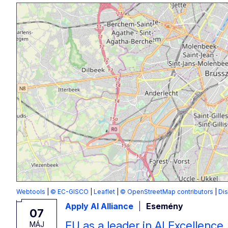
Webtools
|
© EC-GISCO
|
Leaflet
|
© OpenStreetMap contributors
|
Dis
Apply AI Alliance
Esemény
07
EU as a leader in AI Excellence
MÁJ