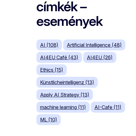
címkék –
események
AI (108)
Artificial Intelligence (48)
AI4EU Café (43)
AI4EU (26)
Ethics (15)
Künstlicheintelligenz (13)
Apply AI Strategy (13)
machine learning (11)
AI-Cafe (11)
ML (10)