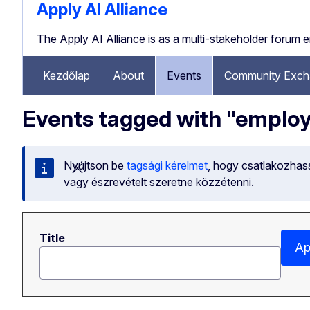
Apply AI Alliance
The Apply AI Alliance is as a multi-stakeholder forum 
Kezdőlap
About
Events
Community Exch
Events tagged with "emplo
Nyújtson be
tagsági kérelmet
, hogy csatlakozhas
Üzenet bezárása
vagy észrevételt szeretne közzétenni.
Title
Ap