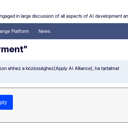
engaged in large discussion of all aspects of AI development a
ange Platform
News
yment"
son ehhez a közösséghez(Apply AI Alliance), ha tartalmat
ply