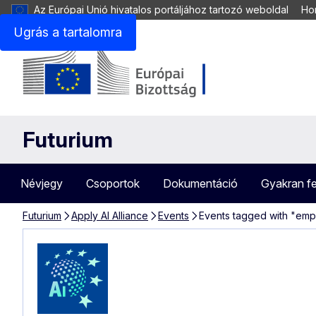
Az Európai Unió hivatalos portáljához tartozó weboldal
Hon
Ugrás a tartalomra
Futurium
Névjegy
Csoportok
Dokumentáció
Gyakran fe
Futurium
Apply AI Alliance
Events
Events tagged with "em