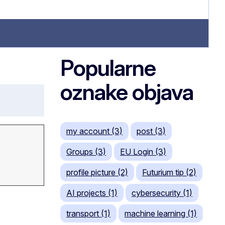
Popularne
oznake objava
my account (3)
post (3)
Groups (3)
EU Login (3)
profile picture (2)
Futurium tip (2)
AI projects (1)
cybersecurity (1)
transport (1)
machine learning (1)