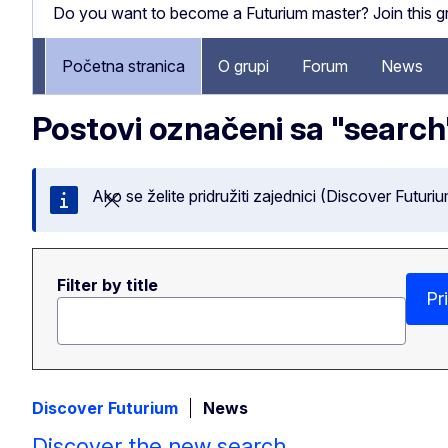
Do you want to become a Futurium master? Join this gro
Početna stranica
O grupi
Forum
News
Postovi označeni sa "search
Ako se želite pridružiti zajednici (Discover Futuri
Zatvori ovu poruku
Filter by title
Pr
Discover Futurium
News
Discover the new search