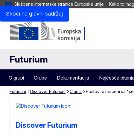
Službene internetske stranice Europske unije
Kako to mogu
Skoči na glavni sadržaj
Futurium
O grupi
Grupe
Dokumentacija
Najčešća pitanj
Futurium
Discover Futurium
Članci
Postovi označeni sa "se
Discover Futurium