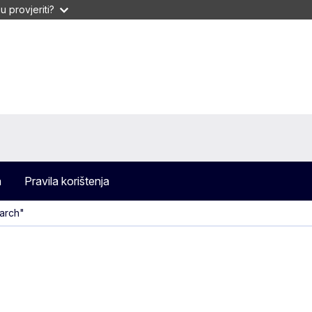
 provjeriti?
a
Pravila korištenja
arch"