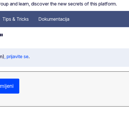
up and learn, discover the new secrets of this platform.
Tips & Tricks
Dokumentacija
"
um)
, prijavite se
.
imijeni