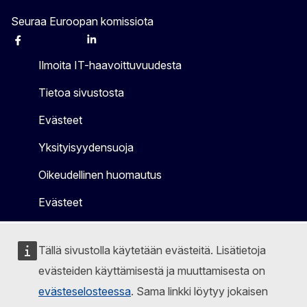
Seuraa Euroopan komissiota
Facebook
Instagram
X
Linkedin
Other
Ilmoita IT-haavoittuvuudesta
Tietoa sivustosta
Evästeet
Yksityisyydensuoja
Oikeudellinen huomautus
Evästeet
Tällä sivustolla käytetään evästeitä. Lisätietoja
evästeiden käyttämisestä ja muuttamisesta on
evästeselosteessa
. Sama linkki löytyy jokaisen