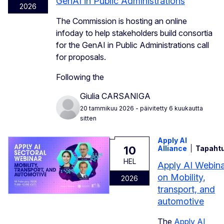
GenAI in Public Administrations
2026
The Commission is hosting an online
infoday to help stakeholders build consortia
for the GenAI in Public Administrations call
for proposals.
Following the
Giulia CARSANIGA
20 tammikuu 2026
- päivitetty 6 kuukautta
sitten
Apply AI
10
Alliance
Tapaht
HEL
Apply AI Webin
on Mobility,
2026
transport, and
automotive
The
Apply AI