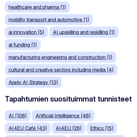
healthcare and pharma (1)
mobility transport and automotive (1)
ai innovation (5)
AI upskilling and reskilling (1)
ai funding (1)
manufacturing engineering and construction (1)
cultural and creative sectors including media (4)
Apply AI Strategy (13)
Tapahtumien suosituimmat tunnisteet
AI (108)
Artificial Intelligence (48)
AI4EU Café (43)
AI4EU (26)
Ethics (15)