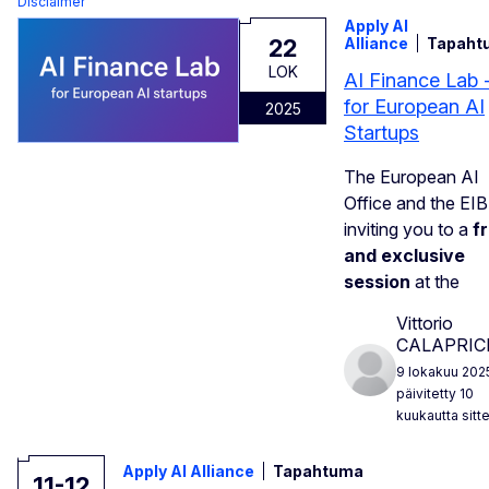
Disclaimer
Apply AI
22
Alliance
Tapaht
LOK
AI Finance Lab 
for European AI
2025
Startups
The European AI
Office and the EIB
inviting you to a
fr
and exclusive
session
at the
Vittorio
CALAPRIC
9 lokakuu 202
päivitetty 10
kuukautta sitt
Apply AI Alliance
Tapahtuma
11-12