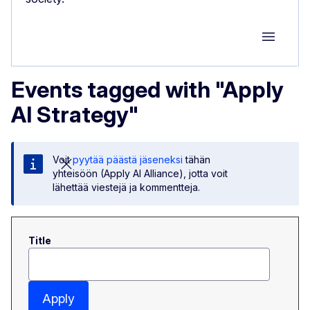
Group M
Events tagged with "Apply
AI Strategy"
Voit
pyytää päästä jäseneksi
tähän
yhteisöön (Apply AI Alliance), jotta voit
lähettää viestejä ja kommentteja.
Title
Apply