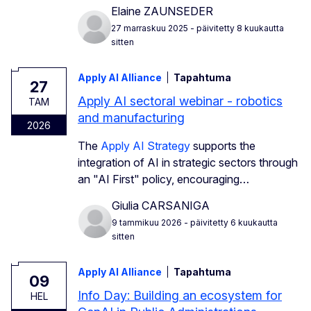
Elaine ZAUNSEDER
27 marraskuu 2025
- päivitetty 8 kuukautta
sitten
Apply AI Alliance
Tapahtuma
27
Apply AI sectoral webinar - robotics
TAM
and manufacturing
2026
The
Apply AI Strategy
supports the
integration of AI in strategic sectors through
an "AI First" policy, encouraging…
Giulia CARSANIGA
9 tammikuu 2026
- päivitetty 6 kuukautta
sitten
Apply AI Alliance
Tapahtuma
09
Info Day: Building an ecosystem for
HEL