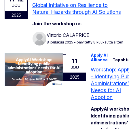
Global Initiative on Resilience to
JOU
Natural Hazards through AI Solutions
2025
Join the workshop
on
Vittorio CALAPRICE
8 joulukuu 2025
- päivitetty 8 kuukautta sitten
Apply AI
11
Alliance
Tapaht
JOU
Workshop: Appl
- Identifying Pub
2025
Administrations’
Needs for AI
Adoption
ApplyAI worksho
Identifying publi
administrations’