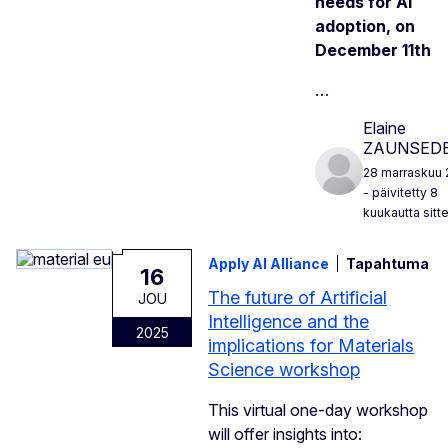
needs for AI
adoption, on
December 11th
…
Elaine
ZAUNSED
28 marraskuu 
- päivitetty 8
kuukautta sitt
Apply AI Alliance
Tapahtuma
16
The future of Artificial
JOU
Intelligence and the
2025
implications for Materials
Science workshop
This virtual one-day workshop
will offer insights into: