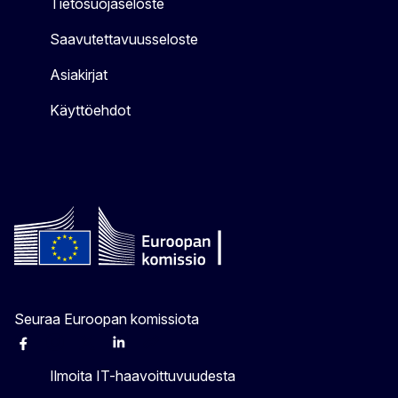
Tietosuojaseloste
Saavutettavuusseloste
Asiakirjat
Käyttöehdot
Seuraa Euroopan komissiota
Facebook
Instagram
X
Linkedin
Other
Ilmoita IT-haavoittuvuudesta