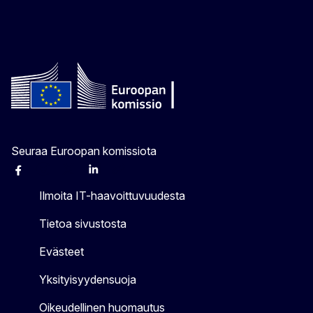
Seuraa Euroopan komissiota
Facebook
Instagram
X
Linkedin
Other
Ilmoita IT-haavoittuvuudesta
Tietoa sivustosta
Evästeet
Yksityisyydensuoja
Oikeudellinen huomautus