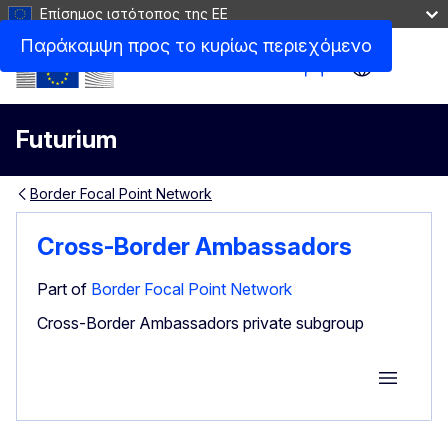
Επίσημος ιστότοπος της ΕΕ
Παράκαμψη προς το κυρίως περιεχόμενο
Site Menu
Futurium
Border Focal Point Network
Cross-Border Ambassadors
Part of
Border Focal Point Network
Cross-Border Ambassadors private subgroup
Group M