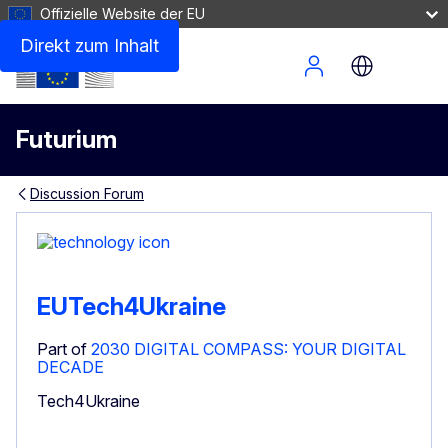
Offizielle Website der EU
Direkt zum Inhalt
Site Menu
Futurium
Discussion Forum
EUTech4Ukraine
Part of
2030 DIGITAL COMPASS: YOUR DIGITAL
DECADE
Tech4Ukraine