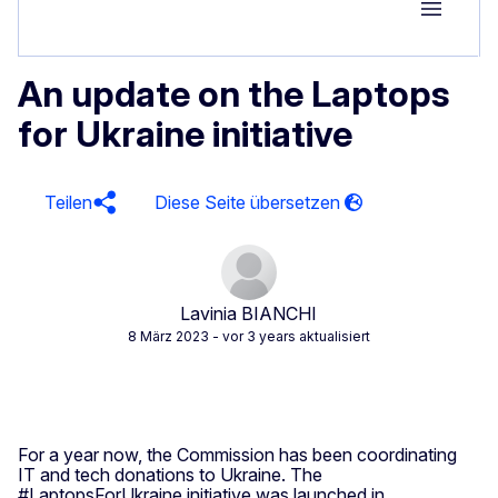
Group M
An update on the Laptops
for Ukraine initiative
Teilen
Lavinia BIANCHI
8 März 2023
- vor 3 years aktualisiert
For a year now, the Commission has been coordinating
IT and tech donations to Ukraine. The
#LaptopsForUkraine initiative was launched in