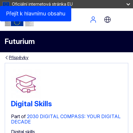
Oficiální internetová stránka EU
Přejít k hlavnímu obsahu
Site Menu
Futurium
Příspěvky
Digital Skills
Part of
2030 DIGITAL COMPASS: YOUR DIGITAL
DECADE
Digital skills