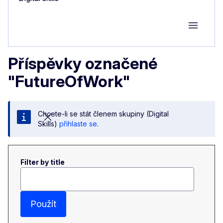
Group M
Příspěvky označené
"FutureOfWork"
Chcete-li se stát členem skupiny (Digital
Skills)
přihlaste se
.
Filter by title
Použít