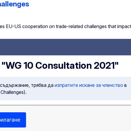
hallenges
s EU-US cooperation on trade-related challenges that impact
"WG 10 Consultation 2021"
 съдържание, трябва да
изпратите искане за членство
в
Challenges).
илагане