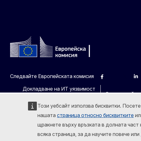
Следвайте Европейската комисия
Facebook
Instagram
X
Lin
Докладване на ИТ уязвимост
За този сайт
Този уебсайт използва бисквитки. Посет
нашата
страница относно бисквитките
ил
щракнете върху връзката в долната част 
всяка страница, за да научите повече или