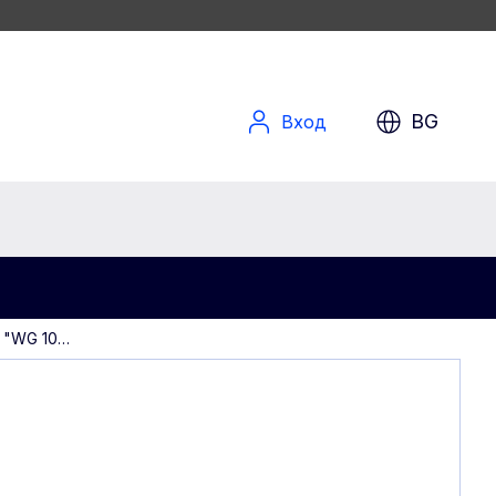
BG
Вход
с "WG 10…