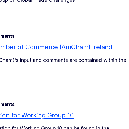
ments
hamber of Commerce (AmCham) Ireland
am)'s input and comments are contained within the
ments
ion for Working Group 10
ion for Working Group 10 can be found in the