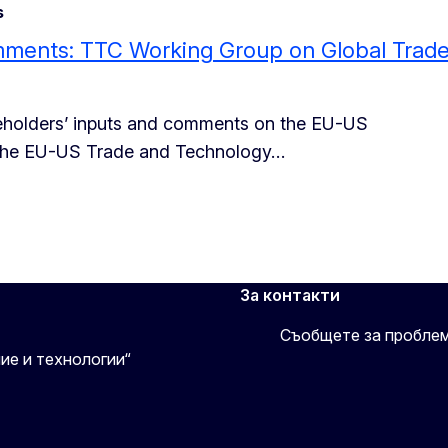
s
comments: TTC Working Group on Global Trad
keholders’ inputs and comments on the EU-US
f the EU-US Trade and Technology…
За контакти
Съобщете за пробле
ие и технологии“