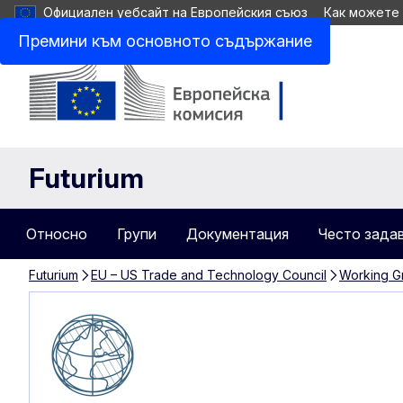
Официален уебсайт на Европейския съюз
Как можете
Премини към основното съдържание
Futurium
Относно
Групи
Документация
Често зада
Futurium
EU – US Trade and Technology Council
Working G