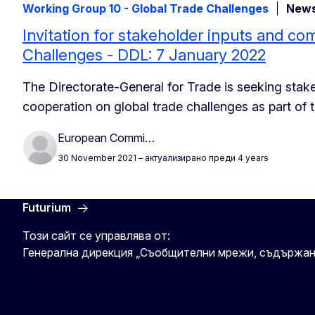
Working Group 10 - Global Trade Challenges
New
Invitation for stakeholder inputs and 
Challenges - DDL: 7 January 2022
The Directorate-General for Trade is seeking sta
cooperation on global trade challenges as part o
European Commi…
30 November 2021
– актуализирано преди 4 years
Futurium
Този сайт се управлява от:
Генерална дирекция „Съобщителни мрежи, съдържан