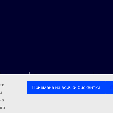
kedin
Other
Бисквитки
Политика за поверителност
Правна
ете
Приемане на всички бисквитки
П
и
на
 да